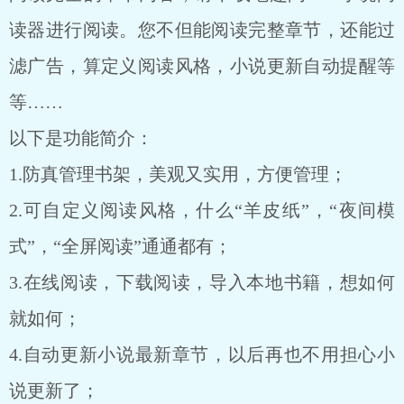
读器进行阅读。您不但能阅读完整章节，还能过
滤广告，算定义阅读风格，小说更新自动提醒等
等……
以下是功能简介：
1.防真管理书架，美观又实用，方便管理；
2.可自定义阅读风格，什么“羊皮纸”，“夜间模
式”，“全屏阅读”通通都有；
3.在线阅读，下载阅读，导入本地书籍，想如何
就如何；
4.自动更新小说最新章节，以后再也不用担心小
说更新了；