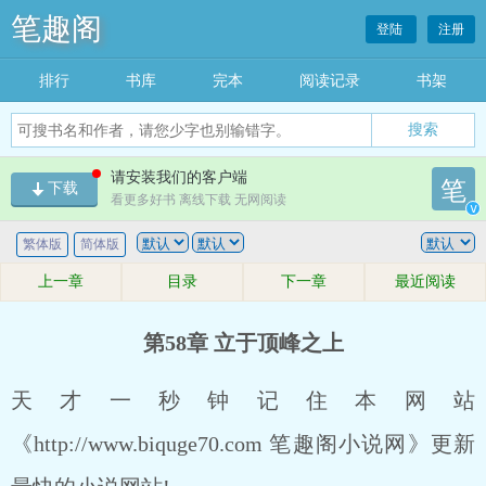
笔趣阁
登陆
注册
排行
书库
完本
阅读记录
书架
搜索
请安装我们的客户端
笔
下载
看更多好书 离线下载 无网阅读
v
繁体版
简体版
上一章
目录
下一章
最近阅读
第58章 立于顶峰之上
天才一秒钟记住本网站
《http://www.biquge70.com 笔趣阁小说网》更新