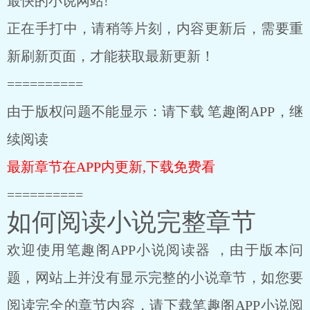
最快的小说网站!
正在手打中，请稍等片刻，内容更新后，需要重
新刷新页面，才能获取最新更新！
==========
由于版权问题不能显示：请下载 笔趣阁APP，继
续阅读
最新章节在APP内更新,下载免费看
==========
如何阅读小说完整章节
欢迎使用笔趣阁APP小说阅读器 ，由于版本问
题，网站上并没有显示完整的小说章节，如您要
阅读完全的章节内容，请下载笔趣阁APP小说阅