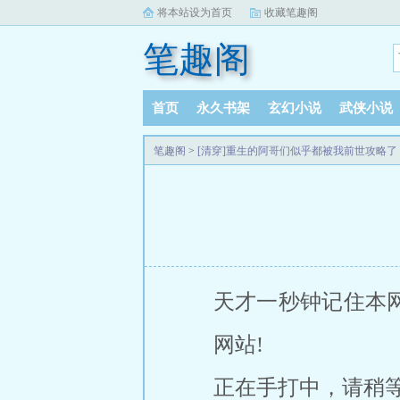
将本站设为首页
收藏笔趣阁
笔趣阁
首页
永久书架
玄幻小说
武侠小说
阅读记录
笔趣阁
>
[清穿]重生的阿哥们似乎都被我前世攻略了
天才一秒钟记住本网站《
网站!
正在手打中，请稍