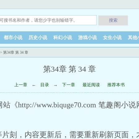
搜索
都市小说
历史小说
科幻小说
游戏小说
女生小说
其他
> 第34章 第 34 章
第34章 第 34 章
上一章
←
目录
→
下一章
最近阅读
推荐本书
http://www.biquge70.com 笔趣
等片刻，内容更新后，需要重新刷新页面，