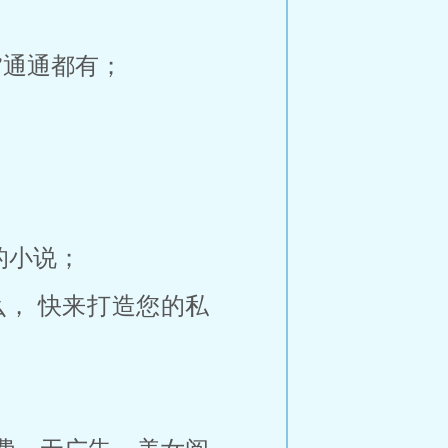
”通通都有；
的小说；
， 快来打造您的私