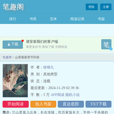
笔趣阁
登陆
注册
排行
书库
完本
阅读记录
书架
请安装我们的客户端
笔
下载
看更多好书 离线下载 无网阅读
v
笔趣阁
> 山君最新章节列表
作 者：
枝呦九
类 别：其他类型
状 态：连载
最后更新：2024-11-29 02:39:36
字 数：
5 万
APP阅读
随机
小
说
开始阅读
加入书架
直达底部
TXT下载
简介:
兰山君孤儿出身，长在淮陵，吃百家饭长大，学得一手杀猪的