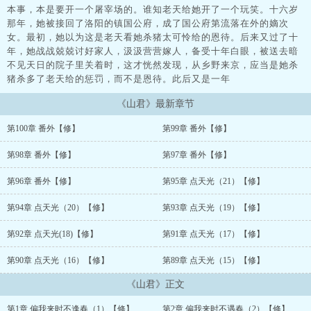
本事，本是要开一个屠宰场的。谁知老天给她开了一个玩笑。十六岁
那年，她被接回了洛阳的镇国公府，成了国公府第流落在外的嫡次
女。最初，她以为这是老天看她杀猪太可怜给的恩待。后来又过了十
年，她战战兢兢讨好家人，汲汲营营嫁人，备受十年白眼，被送去暗
不见天日的院子里关着时，这才恍然发现，从乡野来京，应当是她杀
猪杀多了老天给的惩罚，而不是恩待。此后又是一年
《山君》最新章节
第100章 番外【修】
第99章 番外【修】
第98章 番外【修】
第97章 番外【修】
第96章 番外【修】
第95章 点天光（21）【修】
第94章 点天光（20）【修】
第93章 点天光（19）【修】
第92章 点天光(18)【修】
第91章 点天光（17）【修】
第90章 点天光（16）【修】
第89章 点天光（15）【修】
《山君》正文
第1章 偏我来时不逢春（1）【修】
第2章 偏我来时不遇春（2）【修】