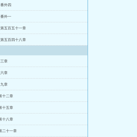
居正txt
大明第一首辅有感情线吗
章 番外四
首辅简介
大明第一首辅女主身份哪
辅 pao
章 番外一
大明第一首辅pao
大明第一
辅小说免费阅读
大明第一首辅网盘
章 第五百五十一章
霖
大明第一首辅男主
大明第一首辅下
首辅讲的什么
大明第一首辅结局
大
章 第五百四十八章
下载
大明第一首辅黑糖茉莉小说
大明
芸芸TXT百度云
大明第一首辅黑糖茉
首辅网盘
大明首辅顶点
主角是大明
辅
大明之首辅饶命 小说
大明首辅排
第三章
第一首辅黑糖茉莉奶茶免费
大明第一
辅都有谁
明朝历任首辅
大明第一少
第六章
明首辅是谁
大明第一吏百度百科
大明
辅江芸芸全文免费阅读
大明首辅排
第九章
首辅好看吗
大明第一首辅小说江芸芸
载
 第十二章
大明第一首辅大臣
大明第一首辅
茶
大明第一首辅笔趣阁
大明第一首
 第十五章
第一首辅by黑糖茉莉奶茶
大明第一首
 第十八章
 第二十一章