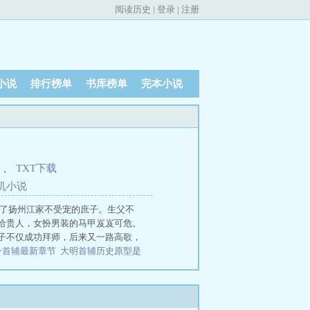
阅读历史
|
登录
|
注册
小说
排行榜单
书库榜单
完本小说
、
TXT下载
机
小
说
成了扬州江家不受宠的庶子。生父不
给贵人，女扮男装的马甲岌岌可危。
子不仅成功拜师，后来又一路高歌，
一首辅最新章节
大明首辅历史原型是
版
大明的首辅是谁
大明第一首辅
大明第一首辅 百度云
大明第一首辅
大明之首辅小说
大明第一首辅笔趣
大明第一首辅女主身份被揭穿了吗