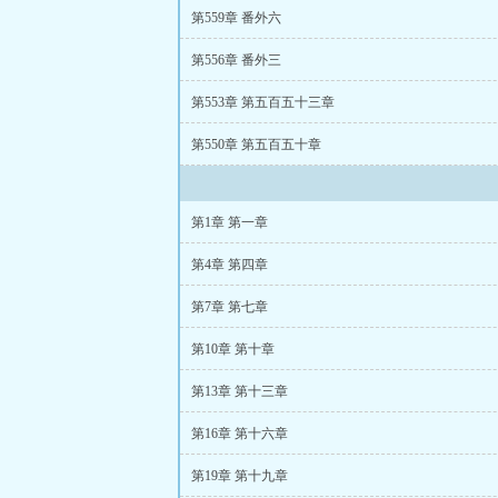
大明第一首辅未
第559章 番外六
大明首傅
大明第
第556章 番外三
章暴露
大明第一
首辅是如何排名
第553章 第五百五十三章
txt
大明首辅是几
载
大明第一首辅
第550章 第五百五十章
明第一首辅小说
首辅 小说
大明首
莉
大明第一首辅
首辅的小说
大明
第1章 第一章
序
大明首辅谅言
首辅是谁
大明第
第4章 第四章
大明第一首辅小
第一首辅 黑糖茉
第7章 第七章
名
大明首辅顺序
第10章 第十章
免费阅读
大明第
txt百度云
大明第
第13章 第十三章
辅江芸芸
大明第
辅txt网盘
大明第一
第16章 第十六章
第19章 第十九章