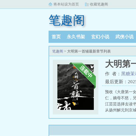
将本站设为首页
收藏笔趣阁
笔趣阁
首页
永久书架
玄幻小说
武侠小说
阅读记录
笔趣阁
> 大明第一首辅最新章节列表
大明第
作 者：
黑糖茉
最后更新：2025-0
预收《大唐第一
仁，嫡母不慈，
江芸芸选择去读
从扬州解元到京
谁
大明第一首辅
TXT下载地址
大
小说结局
大明第
阁无弹窗
大明第