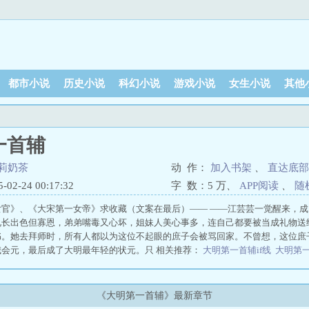
都市小说
历史小说
科幻小说
游戏小说
女生小说
其他
一首辅
莉奶茶
动 作：
加入书架
、
直达底部
2-24 00:17:32
字 数：
5 万
、
APP阅读
、
随
女官》、《大宋第一女帝》求收藏（文案在最后）—— ——江芸芸一觉醒来，
兄长出色但寡恩，弟弟嘴毒又心坏，姐妹人美心事多，连自己都要被当成礼物送
书。她去拜师时，所有人都以为这位不起眼的庶子会被骂回家。不曾想，这位庶
城会元，最后成了大明最年轻的状元。只 相关推荐：
大明第一首辅if线
大明第
番外篇
大明第一首辅无删减
大明第一首辅小说有感情线吗
大明第一首辅t完整
明第一首辅txt黑糖
大明第一首辅by黑糖茉莉奶茶txt
大明第一首辅txt百度网盘
一首辅江芸被发现是女子是第
大明第一首辅 txt
大明第一首辅第几章暴露身份
《大明第一首辅》最新章节
一首辅讲什么
大明第一首辅by黑糖茉莉奶茶网盘
大明第一首辅txt百度云网盘