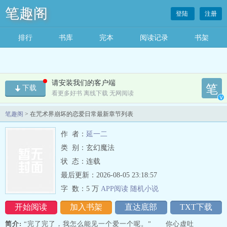
笔趣阁
登陆
注册
排行
书库
完本
阅读记录
书架
请安装我们的客户端
笔
下载
看更多好书 离线下载 无网阅读
v
笔趣阁
> 在咒术界崩坏的恋爱日常最新章节列表
作 者：
延一二
类 别：玄幻魔法
状 态：连载
最后更新：2026-08-05 23:18:57
字 数：
5 万
APP阅读
随机
小
说
开始阅读
加入书架
直达底部
TXT下载
简介:
“完了完了，我怎么能见一个爱一个呢。” 你心虚吐