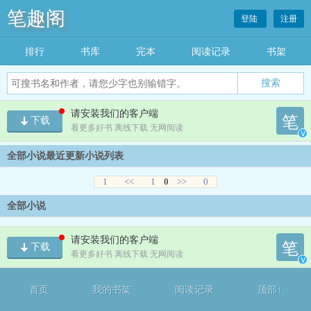
笔趣阁
登陆
注册
排行
书库
完本
阅读记录
书架
搜索
请安装我们的客户端
笔
下载
看更多好书 离线下载 无网阅读
v
全部小说最近更新小说列表
1
<<
1
0
>>
0
全部小说
请安装我们的客户端
笔
下载
看更多好书 离线下载 无网阅读
v
首页
我的书架
阅读记录
顶部↑